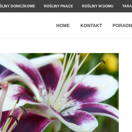
ŚLINY DONICZKOWE
ROŚLINY PNĄCE
ROŚLINY W DOMU
TARA
HOME
KONTAKT
PORADN