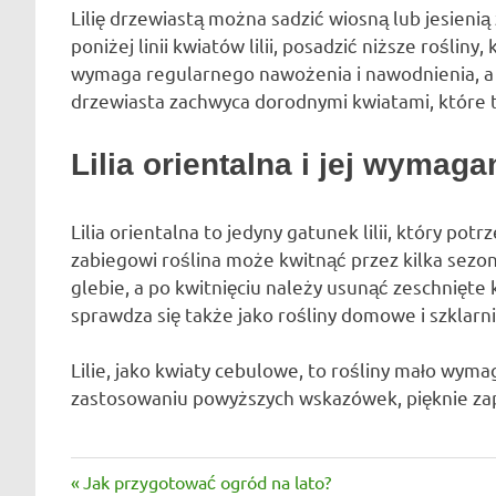
Lilię drzewiastą można sadzić wiosną lub jesienią
poniżej linii kwiatów lilii, posadzić niższe rośliny
wymaga regularnego nawożenia i nawodnienia, a 
drzewiasta zachwyca dorodnymi kwiatami, które 
Lilia orientalna i jej wymaga
Lilia orientalna to jedyny gatunek lilii, który po
zabiegowi roślina może kwitnąć przez kilka sezon
glebie, a po kwitnięciu należy usunąć zeschnięte 
sprawdza się także jako rośliny domowe i szklarn
Lilie, jako kwiaty cebulowe, to rośliny mało wyma
zastosowaniu powyższych wskazówek, pięknie zap
cebulki
Previous
Jak przygotować ogród na lato?
Nawigacja
lilii