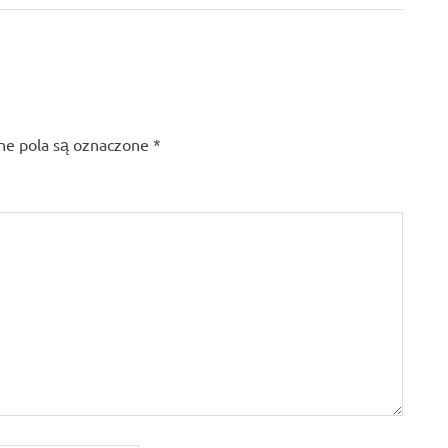
Post:
e pola są oznaczone
*