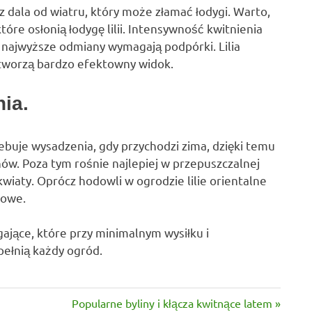
 z dala od wiatru, który może złamać łodygi. Warto,
, które osłonią łodygę lilii. Intensywność kwitnienia
najwyższe odmiany wymagają podpórki. Lilia
tworzą bardzo efektowny widok.
nia.
trzebuje wysadzenia, gdy przychodzi zima, dzięki temu
ów. Poza tym rośnie najlepiej w przepuszczalnej
kwiaty. Oprócz hodowli w ogrodzie lilie orientalne
iowe.
gające, które przy minimalnym wysiłku i
ełnią każdy ogród.
Next
Popularne byliny i kłącza kwitnące latem