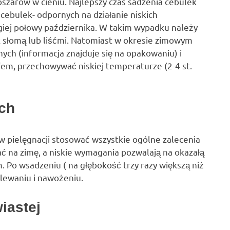
szarów w cieniu. Najlepszy czas sadzenia cebulek
 cebulek- odpornych na działanie niskich
iej połowy października. W takim wypadku należy
słomą lub liśćmi. Natomiast w okresie zimowym
nych (informacja znajduje się na opakowaniu) i
fem, przechowywać niskiej temperaturze (2-4 st.
ich
 i w pielęgnacji stosować wszystkie ogólne zalecenia
ać na zimę, a niskie wymagania pozwalają na okazałą
o wsadzeniu ( na głębokość trzy razy większą niż
lewaniu i nawożeniu.
iastej