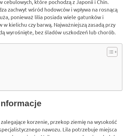
w cebulowych, które pochodzą z Japonii i Chin.
udza zachwyt wśród hodowców i wpływa na rosnącą
ża, ponieważ lilia posiada wiele gatunków i
w w kielichu czy barwą. Najważniejszą zasadą przy
ędą wyrośnięte, bez śladów uszkodzeń lub chorób.
 informacje
 zalegające korzenie, przekop ziemię na wysokość
j specjalistycznego nawozu. Lila potrzebuje miejsca