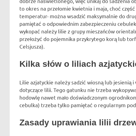
dobrze naświetlonego, więc unikaj do sadzenia ob
to okres na przełomie kwietnia i maja, choć część
temperatur- można wsadzić maksymalnie do drug
pamiętać o odpowiednim zabezpieczeniu cebulek 
wykopać należy lilie z grupy mieszańców oriental
przełożyć do pojemnika przykrytego korą lub tor
Celsjusza).
Kilka słów o liliach azjatyck
Lilie azjatyckie należy sadzić wiosną lub jesienią
dotyczące lilii. Tego gatunku nie trzeba wykopyw
hodowlę nawet mało doświadczonym ogrodnikom. P
cebulka) trzeba tylko pamiętać o regularnym pod
Zasady uprawiania lilii drzew