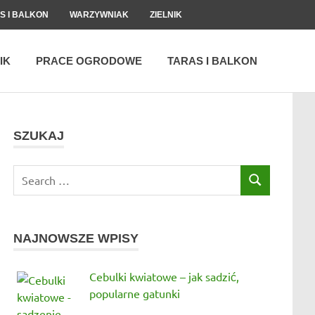
S I BALKON
WARZYWNIAK
ZIELNIK
IK
PRACE OGRODOWE
TARAS I BALKON
SZUKAJ
Search
SEARCH
for:
NAJNOWSZE WPISY
Cebulki kwiatowe – jak sadzić,
popularne gatunki